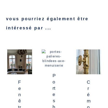
vous pourriez également être
intéressé par ...
P
o
C
F
rt
r
e
e
é
n
s
m
ê
b
o
tr