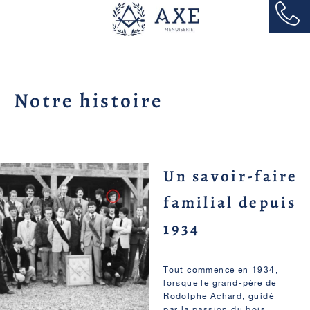
Aller
au
contenu
Notre histoire
Un savoir-faire
familial depuis
1934
Tout commence en 1934,
lorsque le grand-père de
Rodolphe Achard, guidé
par la passion du bois,