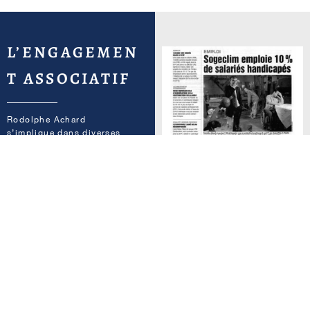
L’ENGAGEMEN
T ASSOCIATIF
Rodolphe Achard
s’implique dans diverses
causes associatives.
Parrain bénévole de la
Fondation “ Un Avenir
Ensemble ”, créée par la
Grande chancellerie de
l’ordre de la Légion
d’honneur, il apporte son
aide aux jeunes étudiants,
issus de milieux
défavorisés.
Il participe également à
l’insertion professionnelle