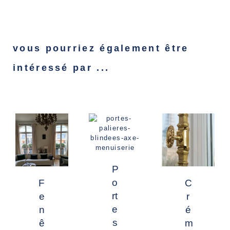
vous pourriez également être
intéressé par ...
P
o
C
F
rt
r
e
e
é
n
s
m
ê