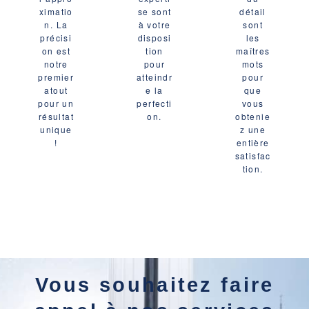
ximatio
se sont
détail
n. La
à votre
sont
précisi
disposi
les
on est
tion
maîtres
notre
pour
mots
premier
atteindr
pour
atout
e la
que
pour un
perfecti
vous
résultat
on.
obtenie
unique
z une
!
entière
satisfac
tion.
Vous souhaitez faire