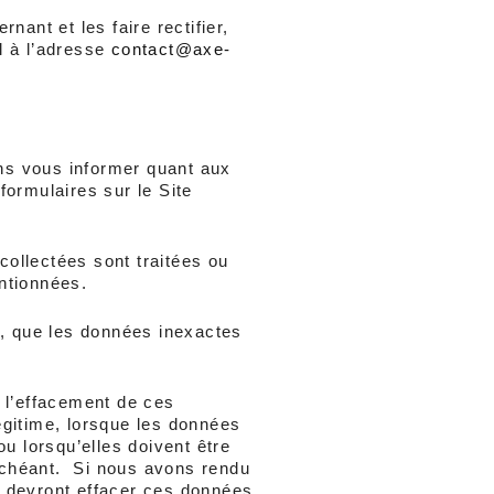
nt et les faire rectifier, 
 à l’adresse 
contact@axe-
ns vous informer quant aux 
ormulaires sur le Site 
ollectées sont traitées ou 
entionnées.
s, que les données inexactes 
 l’effacement de ces 
gitime, lorsque les données 
ou lorsqu’elles doivent être 
chéant.  Si nous avons rendu 
s devront effacer ces données 