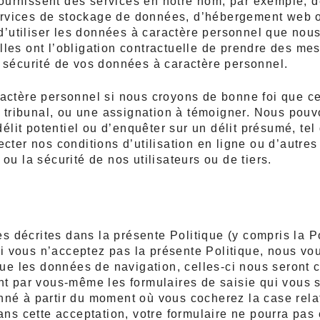
fournissent des services en notre nom, par exemple, d
services de stockage de données, d’hébergement web o
 d’utiliser les données à caractère personnel que no
elles ont l’obligation contractuelle de prendre des m
la sécurité de vos données à caractère personnel.
tère personnel si nous croyons de bonne foi que cett
 tribunal, ou une assignation à témoigner. Nous pouv
lit potentiel ou d’enquêter sur un délit présumé, tel 
pecter nos conditions d’utilisation en ligne ou d’autres
 ou la sécurité de nos utilisateurs ou de tiers.
s décrites dans la présente Politique (y compris la Pol
i vous n’acceptez pas la présente Politique, nous vous 
que les données de navigation, celles-ci nous seront
 par vous-même les formulaires de saisie qui vous so
é à partir du moment où vous cocherez la case relati
ns cette acceptation, votre formulaire ne pourra pas 