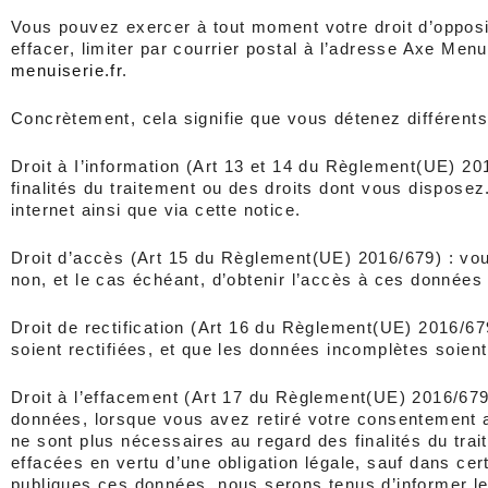
Vous pouvez exercer à tout moment votre droit d’oppositi
effacer, limiter par courrier postal à l’adresse Axe M
menuiserie.fr
.
Concrètement, cela signifie que vous détenez différents 
Droit à I’information (Art 13 et 14 du Règlement(UE) 20
finalités du traitement ou des droits dont vous disposez
internet ainsi que via cette notice.
Droit d’accès (Art 15 du Règlement(UE) 2016/679) : vous 
non, et le cas échéant, d’obtenir l’accès à ces données
Droit de rectification (Art 16 du Règlement(UE) 2016/679
soient rectifiées, et que les données incomplètes soien
Droit à l’effacement (Art 17 du Règlement(UE) 2016/679) 
données, lorsque vous avez retiré votre consentement a
ne sont plus nécessaires au regard des finalités du traitem
effacées en vertu d’une obligation légale, sauf dans ce
publiques ces données, nous serons tenus d’informer les