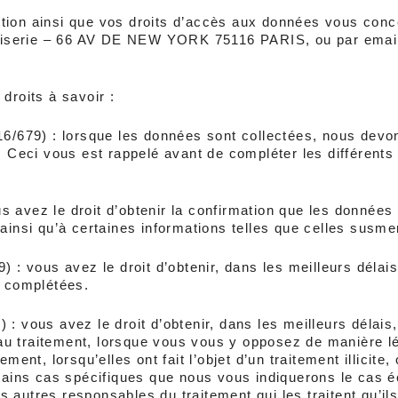
on ainsi que vos droits d’accès aux données vous concerna
enuiserie – 66 AV DE NEW YORK 75116 PARIS, ou par email
droits à savoir : 
16/679) : lorsque les données sont collectées, nous devo
. Ceci vous est rappelé avant de compléter les différents f
avez le droit d’obtenir la confirmation que les données c
 ainsi qu’à certaines informations telles que celles susm
) : vous avez le droit d’obtenir, dans les meilleurs délai
t complétées.
: vous avez le droit d’obtenir, dans les meilleurs délais,
u traitement, lorsque vous vous y opposez de manière lé
ent, lorsqu’elles ont fait l’objet d’un traitement illicite, 
rtains cas spécifiques que nous vous indiquerons le cas é
 autres responsables du traitement qui les traitent qu’il