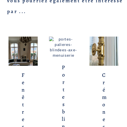
vous pourriez également être intéressé
par ...
P
o
C
F
r
r
e
t
é
n
e
m
ê
s
o
t
b
n
r
li
e
e
n
s
s