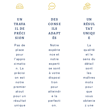
UN
DES
UN
TRAVA
CONSE
RÉSUL
IL DE
ILS
TAT
PRÉCI
ADAPT
UNIQU
SION
ÉS
E
Pas de
Notre
La
place
expérie
qualité
pour
nce et
et le
l’appro
notre
sens du
ximatio
experti
détail
n. La
se sont
sont
précisi
à votre
les
on est
disposi
maîtres
notre
tion
mots
premier
pour
pour
atout
atteindr
que
pour un
e la
vous
résultat
perfecti
obtenie
unique
on.
z une