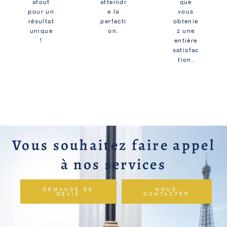
atout
atteindr
que
pour un
e la
vous
résultat
perfecti
obtenie
unique
on.
z une
!
entière
satisfac
tion.
Vous souhaitez faire appel
à nos services
DEMANDE DE
NOUS
DEVIS
CONTACTER