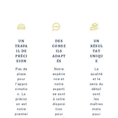
UN
DES
UN
TRAVA
CONSE
RÉSUL
IL DE
ILS
TAT
PRÉCI
ADAPT
UNIQU
SION
ÉS
E
Pas de
Notre
La
place
expérie
qualité
pour
nce et
et le
l’appro
notre
sens du
ximatio
experti
détail
n. La
se sont
sont
précisi
à votre
les
on est
disposi
maîtres
notre
tion
mots
premier
pour
pour