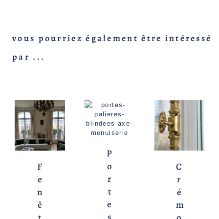
vous pourriez également être intéressé
par ...
P
o
C
F
r
r
e
t
é
n
e
m
ê
s
o
t